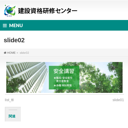
MENU
slide02
HOME
»
slide02
list_ttl
slide01
関連