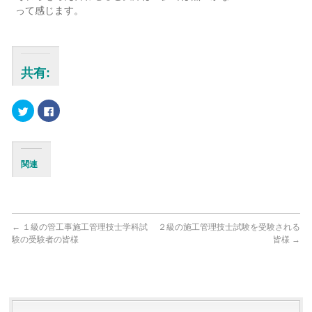
って感じます。
共有:
ク
Facebook
リ
で
ッ
共
ク
有
し
す
て
る
Twitter
に
関連
で
は
共
ク
有
リ
(新
ッ
し
ク
い
し
ウ
て
ィ
く
←
１級の管工事施工管理技士学科試
２級の施工管理技士試験を受験される
ン
だ
験の受験者の皆様
皆様
→
ド
さ
ウ
い
で
(新
開
し
き
い
ま
ウ
す)
ィ
ン
ド