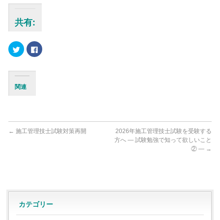
共有:
ク
Facebook
リ
で
ッ
共
ク
有
し
す
て
る
Twitter
に
関連
で
は
共
ク
有
リ
(新
ッ
し
ク
い
し
ウ
て
ィ
く
←
施工管理技士試験対策再開
2026年施工管理技士試験を受験する
ン
だ
方へ ― 試験勉強で知って欲しいこと
ド
さ
ウ
い
② ―
→
で
(新
開
し
き
い
ま
ウ
す)
ィ
ン
ド
ウ
で
カテゴリー
開
き
ま