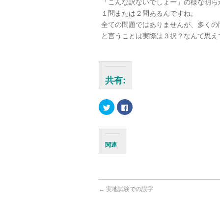
「こんな訳ないでしょー」の様な明ら
１問または２問あるんですね。
全ての問題ではありませんが、多くの
と言うことは実際は３択？なんて思え
共有:
ク
Facebook
リ
で
ッ
共
ク
有
し
す
て
る
Twitter
に
関連
で
は
共
ク
有
リ
(新
ッ
し
ク
い
し
ウ
て
ィ
く
←
実地試験での誤字
ン
だ
ド
さ
ウ
い
で
(新
開
し