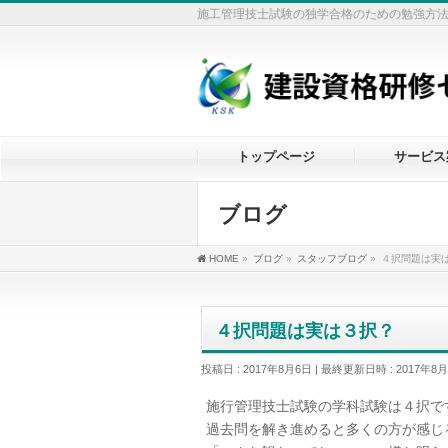
施工管理技士試験の独学合格のための勉強方
トップページ
サービス
ブログ
HOME
»
ブログ
»
スタッフブログ
»
４択問題は実
４択問題は実は３択？
投稿日 : 2017年8月6日
最終更新日時 : 2017年8
施行管理技士試験の学科試験は４択で
過去問を解き進めると多くの方が感じ