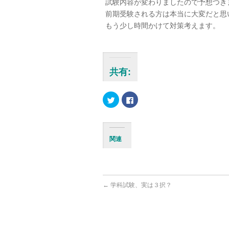
試験内容が変わりましたので予想つき
前期受験される方は本当に大変だと思
もう少し時間かけて対策考えます。
共有:
ク
Facebook
リ
で
ッ
共
ク
有
し
す
て
る
Twitter
に
関連
で
は
共
ク
有
リ
(新
ッ
し
ク
い
し
ウ
て
ィ
く
←
学科試験、実は３択？
ン
だ
ド
さ
ウ
い
で
(新
開
し
き
い
ま
ウ