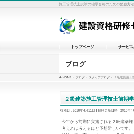
施工管理技士試験の独学合格のための勉強方
トップページ
サービス
ブログ
HOME
»
ブログ
»
スタッフブログ
»
２級建築施工
２級建築施工管理技士前期
投稿日 : 2018年4月11日
最終更新日時 : 2018年4
今年から前期に実施される２級建築施
考えれば考えるほど予想難しいです。