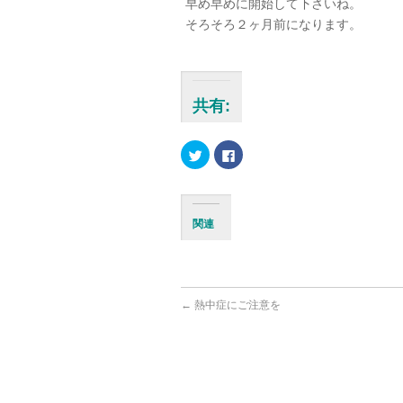
早め早めに開始して下さいね。
そろそろ２ヶ月前になります。
共有:
ク
Facebook
リ
で
ッ
共
ク
有
し
す
て
る
Twitter
に
関連
で
は
共
ク
有
リ
(新
ッ
し
ク
い
し
ウ
て
ィ
く
←
熱中症にご注意を
ン
だ
ド
さ
ウ
い
で
(新
開
し
き
い
ま
ウ
す)
ィ
ン