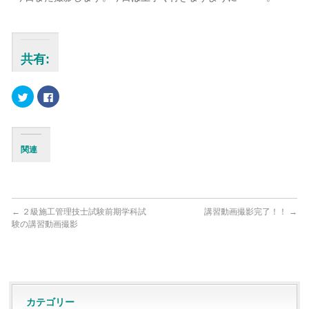
共有:
ク
Facebook
リ
で
ッ
共
ク
有
し
す
て
る
Twitter
に
関連
で
は
共
ク
有
リ
(新
ッ
し
ク
い
し
ウ
て
ィ
く
←
２級施工管理技士試験前期学科試
講習動画撮影完了！！
→
ン
だ
験の講習動画撮影
ド
さ
ウ
い
で
(新
開
し
き
い
ま
ウ
す)
ィ
ン
ド
ウ
カテゴリー