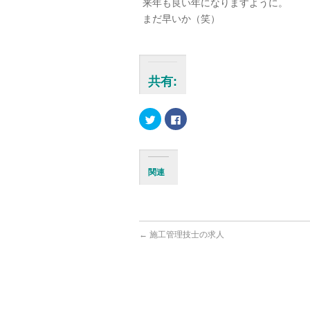
来年も良い年になりますように。
まだ早いか（笑）
共有:
ク
Facebook
リ
で
ッ
共
ク
有
し
す
て
る
Twitter
に
関連
で
は
共
ク
有
リ
(新
ッ
し
ク
い
し
ウ
て
ィ
く
←
施工管理技士の求人
ン
だ
ド
さ
ウ
い
で
(新
開
し
き
い
ま
ウ
す)
ィ
ン