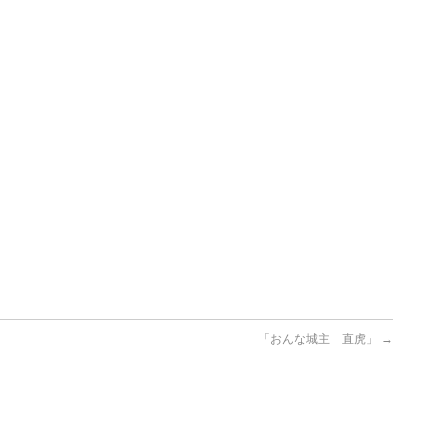
「おんな城主 直虎」
→