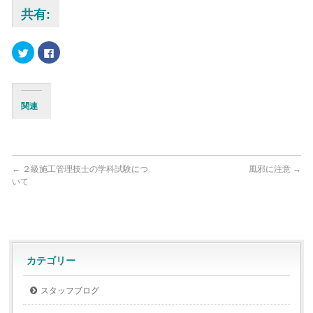
共有:
ク
Facebook
リ
で
ッ
共
ク
有
し
す
て
る
Twitter
に
関連
で
は
共
ク
有
リ
(新
ッ
し
ク
い
し
ウ
て
ィ
く
←
２級施工管理技士の学科試験につ
風邪に注意
→
ン
だ
いて
ド
さ
ウ
い
で
(新
開
し
き
い
ま
ウ
す)
ィ
ン
ド
ウ
カテゴリー
で
開
き
スタッフブログ
ま
す)